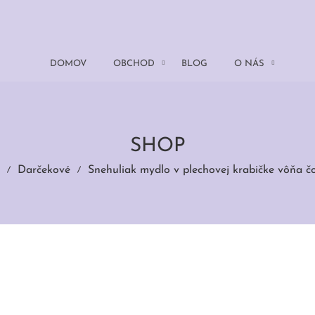
DOMOV
OBCHOD
BLOG
O NÁS
SHOP
Darčekové
Snehuliak mydlo v plechovej krabičke vôňa č