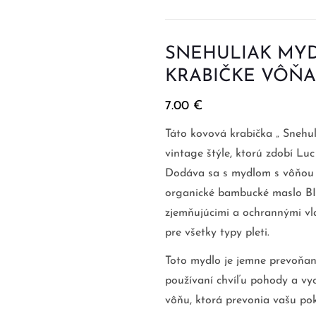
SNEHULIAK MYD
KRABIČKE VÔŇ
7.00
€
Táto kovová krabička „ Snehul
vintage štýle, ktorú zdobí L
Dodáva sa s mydlom s vôňou 
organické bambucké maslo BIO
zjemňujúcimi a ochrannými vl
pre všetky typy pleti.
Toto mydlo je jemne prevoňané
používaní chvíľu pohody a vyc
vôňu, ktorá prevonia vašu pok