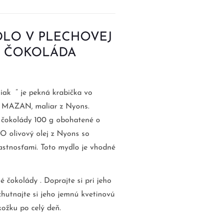
LO V PLECHOVEJ
A ČOKOLÁDA
iak “ je pekná krabička vo
uc MAZAN, maliar z Nyons.
čokolády 100 g obohatené o
 olivový olej z Nyons so
astnosťami. Toto mydlo je vhodné
 čokolády . Doprajte si pri jeho
hutnajte si jeho jemnú kvetinovú
ožku po celý deň.