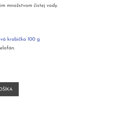
kým množstvom čistej vody.
vá krabička 100 g
elofán.
OŠÍKA