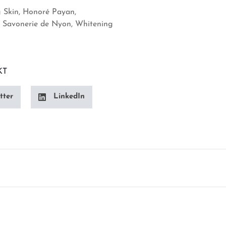
 Skin
Honoré Payan
Savonerie de Nyon
Whitening
KT
tter
LinkedIn