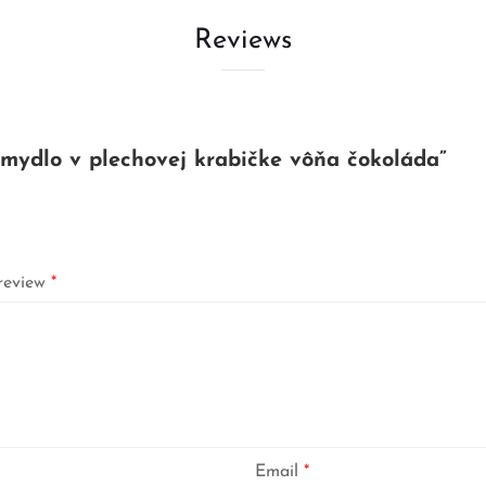
Reviews
k mydlo v plechovej krabičke vôňa čokoláda”
review
*
Email
*