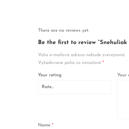
There are no reviews yet.
Be the first to review “Snehulia
Vaša e-mailová adresa nebude zverejnená.
Vyžadované polia sú označené
*
Your rating
Your 
Name
*