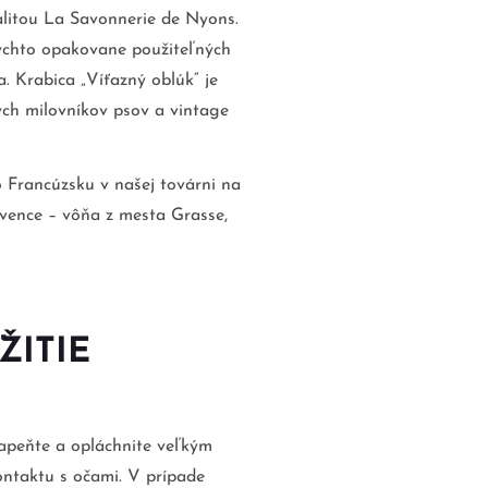
alitou La Savonnerie de Nyons.
týchto opakovane použiteľných
. Krabica „Víťazný oblúk“ je
ch milovníkov psov a vintage
Francúzsku v našej továrni na
vence – vôňa z mesta Grasse,
ŽITIE
apeňte a opláchnite veľkým
ntaktu s očami. V prípade