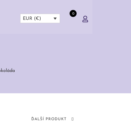
0
EUR (€)
okoláda
ĎALŠÍ PRODUKT