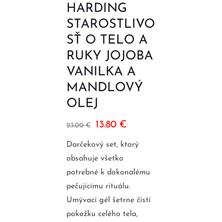
HARDING
STAROSTLIVO
SŤ O TELO A
RUKY JOJOBA
VANILKA A
MANDLOVÝ
OLEJ
13.80
€
23.00
€
Darčekový set, ktorý
obsahuje všetko
potrebné k dokonalému
pečujícímu rituálu.
Umývací gél šetrne čistí
pokožku celého tela,