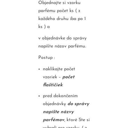
Objednajte si vzorku
parfému počet ks ( z
každého druhu iba po 1
ks ) a
v objednávke do správy
napíšte názov parfému.
Postup :
naklikajte počet
vzoriek –
počet
flaštičiek
pred dokončením
objednávky
do správy
napíšte názvy
parfémov
, ktoré Ste si
vybrali pre vzorku. ( z