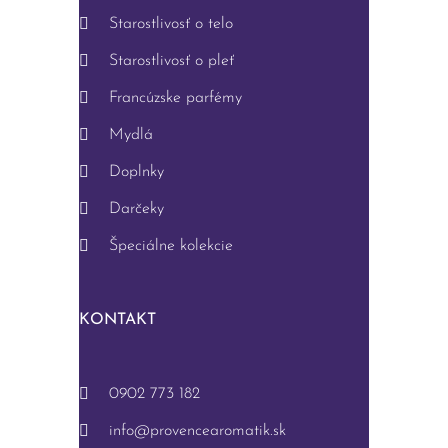
Starostlivosť o telo
Starostlivosť o pleť
Francúzske parfémy
Mydlá
Doplnky
Darčeky
Špeciálne kolekcie
KONTAKT
0902 773 182
info@provencearomatik.sk